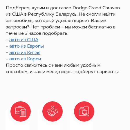
Подберем, купим и доставим Dodge Grand Caravan
из США в Республику Беларусь. Не смогли найти
автомобиль, который удовлетворяет Вашим
запросам? Нет проблем – мы можем бесплатно в
течение 3 часов подобрать:
-
авто из США
-
авто из Европы
-
авто из Китая
-
авто из Кореи
Просто свяжитесь с нами любым удобным
Оставить заявку
способом, и наши менеджеры подберут варианты.
Отправить номер лота на
оценку
и наш сотрудник свяжется с
Вами при первой возможности
Введите номер лота:
Рассчитать стоимость авто
Положение о
Пользовательское соглашение
Все права защищены
Прейскурант
Реквизиты
Введите Ваше имя:
конфиденциальности
Введите ссылку на авто:
ООО «АвтоГруппБай»
AutoGroup является зарегистрированным торговым
Настоящее пользовательское соглашение (далее —
Утверждено Директор ООО
Политика конфиденциальности действует в отношении
Выберите аукцион:
Юридический адрес: 220035, г. Минск, Тимирязева 72\16
знаком (#20192474).
Соглашение) определяет условия использования
«АвтоГруппБай» 14.12.2020 _______________
всей информации, которую ООО «АвтоГруппБай» может