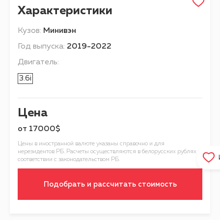
Характеристики
Кузов:
Минивэн
Год выпуска:
2019-2022
Двигатель:
3.6i
Цена
от
17000$
Цены в иностранной валюте указаны справочно и для
нерезидентов РБ. Расчеты осуществляются в белорусских рублях в
соответствии с законодательством РБ.
Подобрать и рассчитать стоимость