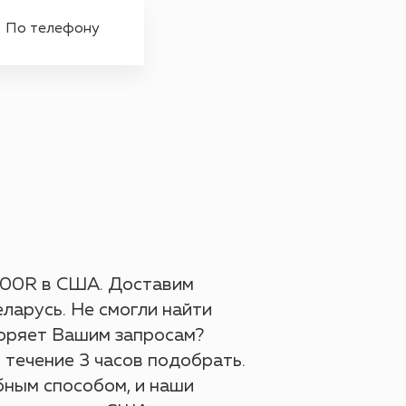
По телефону
Отправить номер лота на
Оставить заявку
оценку
и наш сотрудник свяжется с
00R в США. Доставим
Введите номер лота:
Рассчитать стоимость авто
Вами при первой возможности
ларусь. Не смогли найти
Положение о конфиденциальност
Пользовательское соглашение
Все права защищены
Прейскурант
Реквизиты
Введите Ваше имя:
воряет Вашим запросам?
Введите ссылку на авто:
 течение 3 часов подобрать.
нциальности действует в отношении всей информации,
ай»
ся зарегистрированным торговым знаком (#20192474).
Выберите аукцион:
ательское соглашение (далее — Соглашение) определяет услови
Утверждено Директор 
бным способом, и наши
й» может получить о пользователе во время использован
: 220035, г. Минск, Тимирязева 72\16 (офис 7007) БЦ «
ериалов и сервисов сайта www.AutoGroup.by (далее — «сайт»).
«АвтоГруппБай» 14.12.2020