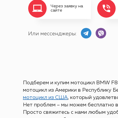
Через заявку на
сайте
Или мессенджеры:
Подберем и купим мотоцикл BMW F8
мотоцикл из Америки в Республику Бе
мотоцикл из США
, который удовлет
Нет проблем – мы можем бесплатно в
Политика конфиде
ООО «АвтоГруппБ
AutoGroup являет
Настоящее пользов
Просто свяжитесь с нами любым удо
ООО «АвтоГруппБа
Юридический адрес
Пользователями мат