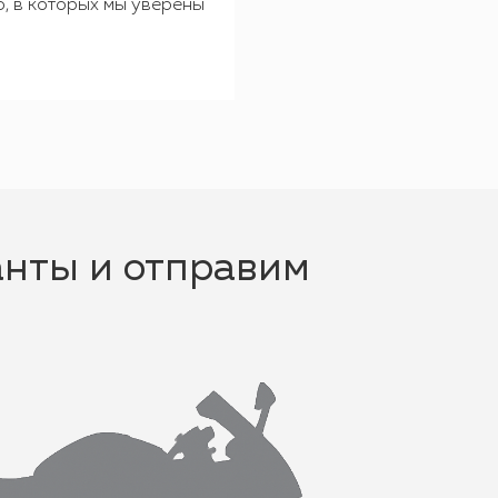
о, в которых мы уверены
оносных программ
й раз пересылает
айт для целей,
Стоимость,
го сайта. 1.7.
еса, данные,
BYN
ной
 устанавливать
ании иного
125
ой редакции
а
зыва)
10
тоГруппБай»
елях улучшения
ставляет
70
ые данные
анты и отправим
йте; 4.4.
 разглашения
ть персональные
скную
зовать в целях:
ета
ам сайта; 3.1.2.
 порядке,
информации,
сов и заявок
обеспечения
т Пользователю
товерности
оте провайдера,
оздания учетной
е учетной записи;