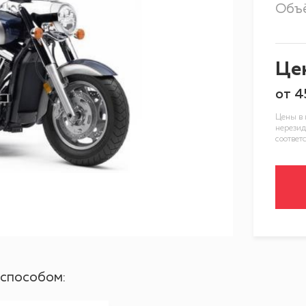
Объ
Це
от
4
Цены в 
нерезид
соответ
 способом: