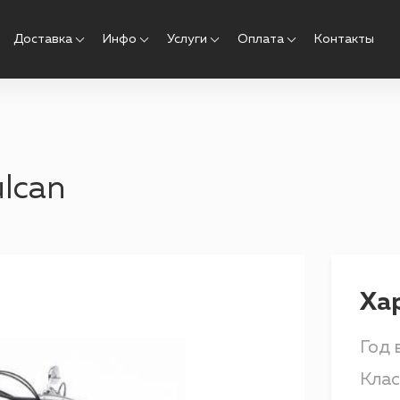
Доставка
Инфо
Услуги
Оплата
Контакты
lcan
Ха
Год 
Клас